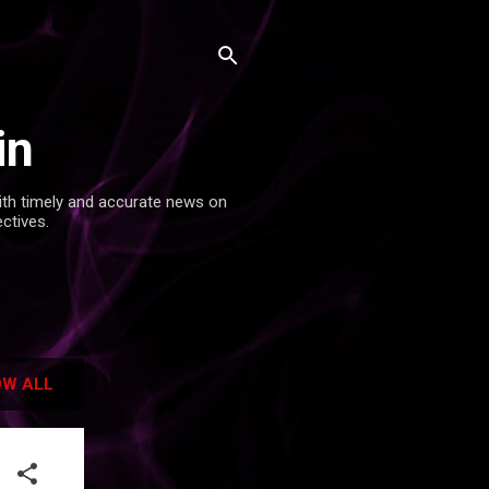
in
with timely and accurate news on
ectives.
W ALL