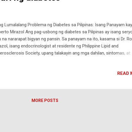
 Lumalalang Problema ng Diabetes sa Pilipinas: Isang Panayam kay
erto Mirazol Ang pag-usbong ng diabetes sa Pilipinas ay isang ser
u na nararapat bigyan ng pansin. Sa panayam na ito, kasama si Dr. R
azol, isang endocrinologist at residente ng Philippine Lipid and
erosclerosis Society, upang talakayin ang mga dahilan, sintomas, at
kto ng diabetes sa mga Pilipino. Mga Sanhi ng Pagdami ng Kaso ng
betes Pagkain ng Unli Rice at Buffet Sa simula ng panayam, tinalakay 
READ 
azol ang malaking epekto ng kaugalian ng mga Pilipino sa pagkain,
tikular ang "Unli Rice" at mga buffet, sa pagdami ng kaso ng diabetes
ya, "Oo, magiging factor siya kasi usually mga tao pag kumain ng rice
akarami." Dagdag pa ni Dr. Mirazol, ang puting kanin ay madaling ma-
MORE POSTS
orb ng katawan dahil ito ay polished at refined, kaya nagreresulta ito
aas na konsumo ng calories at asukal. Kaloriya sa Kanin Ipinaliwana
 Mirazol na ang isang tas...