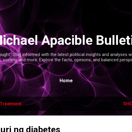
Skip to main content
ichael Apacible Bullet
ght" Stay informed with the latest political insights and analyses 
s, society, and more. Explore the facts, opinions, and balanced persp
Home
Treatment
SHO
uri ng diabetes