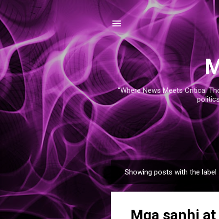
M
"Where News Meets Critical Thou
politic
Showing posts with the label
P
o
s
Mga sanhi at 
t